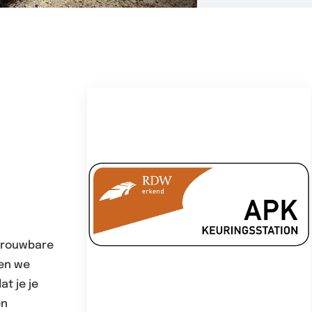
etrouwbare
ren we
t je je
en