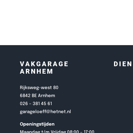
VAKGARAGE
DIE
ARNHEM
Home
Rijksweg-west 80
Dienst
6842 BE Arnhem
Contac
026 – 381 45 61
garageloeff@hetnet.nl
Openingstijden
Maandag t/m Vrijdag 08:00 – 17:00