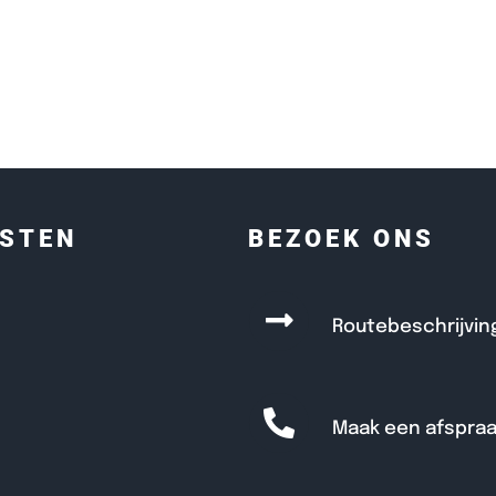
NSTEN
BEZOEK ONS
Routebeschrijvin
en
t
Maak een afspra