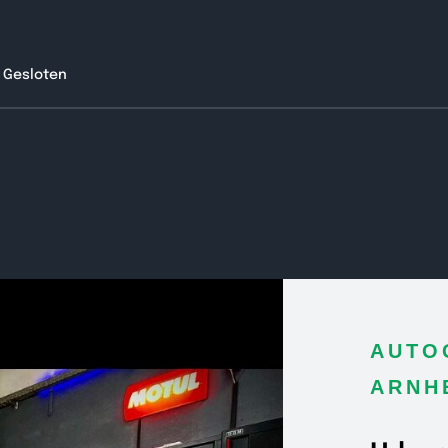
o Gesloten
HOME
DIENSTEN
OCCASIONS
CONTACT
INLOGGEN
AUTO
ARNH