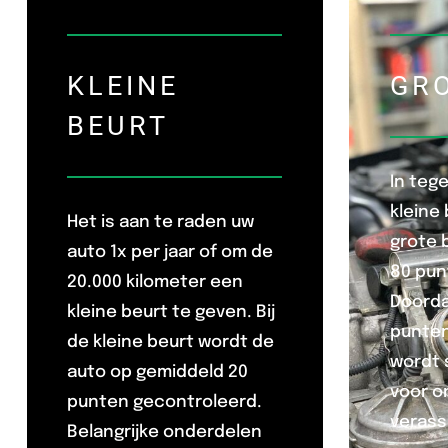
KLEINE
GR
BEURT
In tege
kleine 
Het is aan te raden uw
grote 
auto 1x per jaar of om de
80 pun
20.000 kilometer een
Doorda
kleine beurt te geven. Bij
punten
de kleine beurt wordt de
wordt 
auto op gemiddeld 20
voor 
punten gecontroleerd.
verass
Belangrijke onderdelen