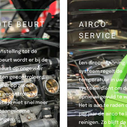
OTE BEURT
AIRCO
SERVICE
nstelling tot de
beurt wordt er bij de
Een airconditioning
beurt op ongeveer
systeem regelt de
ten gecontroleerd.
temperatuur in uw au
t er op zoveel
systeem dient om de
 gecontroleerd
opnieuw gevuld te 
sta je niet snel meer
Het is aan te raden 
onaangename
per jaar de airco te 
ingen.
reinigen. Zo blijft de