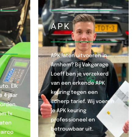
APK
APK laten uitvoeren in
Arnhem? Bij Vakgarage
Loeff ben je verzekerd
van een erkende APK
to. Elk
keuring tegen een
 4 jaar
scherp tarief. Wij voeren
worden.
je APK keuring
om 1x
professioneel en
laten
betrouwbaar uit.
 airco