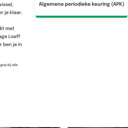
Algemene periodieke keuring (APK)
issel,
 je klaar.
dit met
age Loeff
r ben je in
rip bij alle